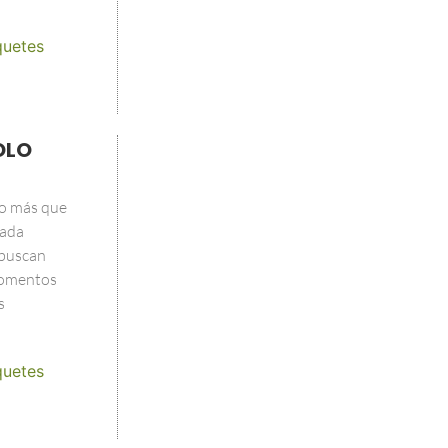
quetes
OLO
o más que
ñada
 buscan
 momentos
s
quetes