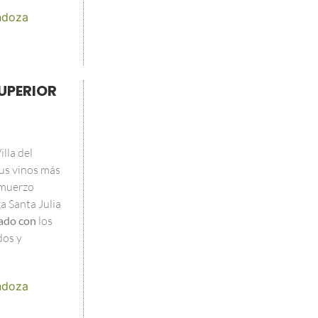
doza
UPERIOR
lla del
us vinos más
lmuerzo
a Santa Julia
ado con
los
dos y
doza