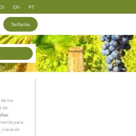
ES
EN
PT
Tarifarios
 de los
s de
eñas
lmente para
 nieve de