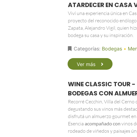
ATARDECER EN CASA V
Viví una experiencia única en Casa 
proyecto del reconocido enólogo
Zapata, Alejandro Vigil, quien hiz
bodega su casa y su inspiración.
Categorías:
Bodegas
•
Men
Ver más
WINE CLASSIC TOUR -
BODEGAS CON ALMUE
Recorré Cecchin, Villa del Cerno 
degustando sus vinos más destac
disfrutá un almuerzo gourmet en 
Esencia
acompañado con
vinos de
rodeado de viñedos y paisajes ún