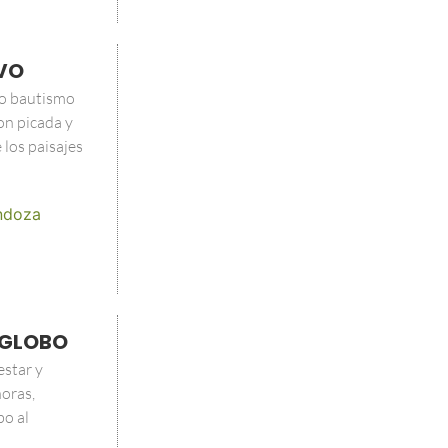
IVO
lo bautismo
on picada y
 los paisajes
ndoza
Y GLOBO
estar y
oras,
bo al