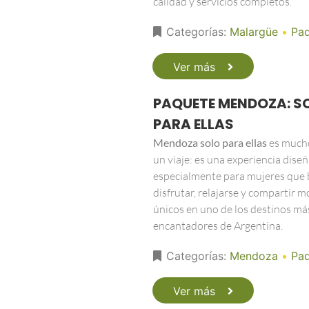
calidad y servicios completos.
Categorías:
Malargüe
•
Pa
Ver más
PAQUETE MENDOZA: S
PARA ELLAS
Mendoza solo para ellas
es much
un viaje: es una experiencia dise
especialmente para mujeres que
disfrutar, relajarse y compartir
únicos en uno de los destinos má
encantadores de Argentina.
Categorías:
Mendoza
•
Pa
Ver más