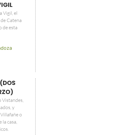
IGIL
Vigil, el
 de Catena
o de esta
doza
 (DOS
RZO)
o Vistandes,
ados, y
Villafañe o
 la casa,
icos.