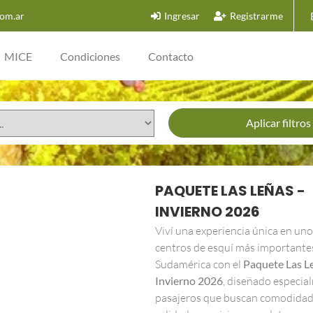
om.ar
Ingresar
Registrarme
MICE
Condiciones
Contacto
Aplicar filtros
PAQUETE LAS LEÑAS -
INVIERNO 2026
Viví una experiencia única en uno
centros de esquí más importante
Sudamérica con el
Paquete Las L
Invierno 2026
, diseñado especia
pasajeros que buscan comodidad,