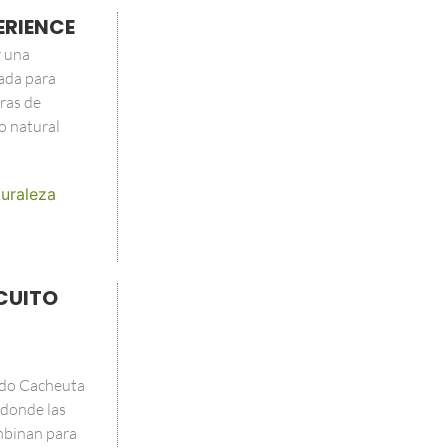
ERIENCE
r una
ada para
ras de
o natural
uraleza
CUITO
ndo Cacheuta
 donde las
ombinan para