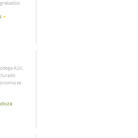
grabados.
s
•
Bodega A16,
cturado
tronomía se
doza