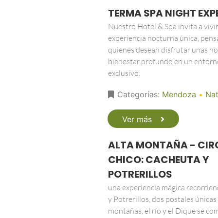
TERMA SPA NIGHT EXP
Nuestro Hotel & Spa invita a vivi
experiencia nocturna única, pens
quienes desean disfrutar unas ho
bienestar profundo en un entorn
exclusivo.
Categorías:
Mendoza
•
Nat
Ver más
ALTA MONTAÑA - CIR
CHICO: CACHEUTA Y
POTRERILLOS
una experiencia mágica recorrie
y Potrerillos, dos postales únicas
montañas, el río y el Dique se c