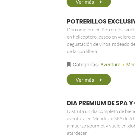
Ver más
POTRERILLOS EXCLUS
Día completo en Potrerillos: vue
en helicóptero, paseo en velero c
degustación de vinos, rodeado de
de la cordillera.
Categorías:
Aventura
•
Me
Ver más
DIA PREMIUM DE SPA 
Disfrutá un día completo de bien
aventura en Mendoza: SPA de 6 h
almuerzo gourmet y vuelo en glo
atardecer