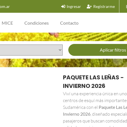
om.ar
Ingresar
Registrarme
MICE
Condiciones
Contacto
Aplicar filtros
PAQUETE LAS LEÑAS -
INVIERNO 2026
Viví una experiencia única en uno
centros de esquí más importante
Sudamérica con el
Paquete Las L
Invierno 2026
, diseñado especia
pasajeros que buscan comodidad,