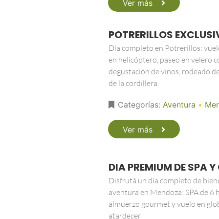
Ver más
POTRERILLOS EXCLUS
Día completo en Potrerillos: vue
en helicóptero, paseo en velero c
degustación de vinos, rodeado de
de la cordillera.
Categorías:
Aventura
•
Me
Ver más
DIA PREMIUM DE SPA 
Disfrutá un día completo de bien
aventura en Mendoza: SPA de 6 h
almuerzo gourmet y vuelo en glo
atardecer