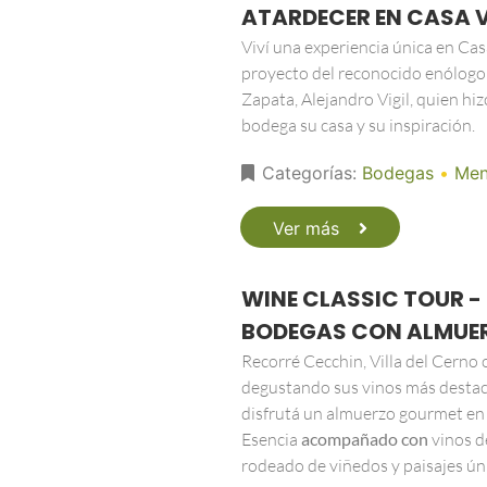
ATARDECER EN CASA V
Viví una experiencia única en Casa 
proyecto del reconocido enólogo
Zapata, Alejandro Vigil, quien hiz
bodega su casa y su inspiración.
Categorías:
Bodegas
•
Men
Ver más
WINE CLASSIC TOUR -
BODEGAS CON ALMUE
Recorré Cecchin, Villa del Cerno 
degustando sus vinos más destac
disfrutá un almuerzo gourmet en 
Esencia
acompañado con
vinos de
rodeado de viñedos y paisajes ún