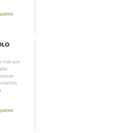
quetes
OLO
o más que
ñada
 buscan
 momentos
s
quetes