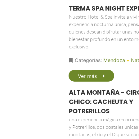
TERMA SPA NIGHT EXP
Nuestro Hotel & Spa invita a vivi
experiencia nocturna única, pens
quienes desean disfrutar unas ho
bienestar profundo en un entorn
exclusivo.
Categorías:
Mendoza
•
Nat
Ver más
ALTA MONTAÑA - CIR
CHICO: CACHEUTA Y
POTRERILLOS
una experiencia mágica recorrie
y Potrerillos, dos postales únicas
montañas, el río y el Dique se c