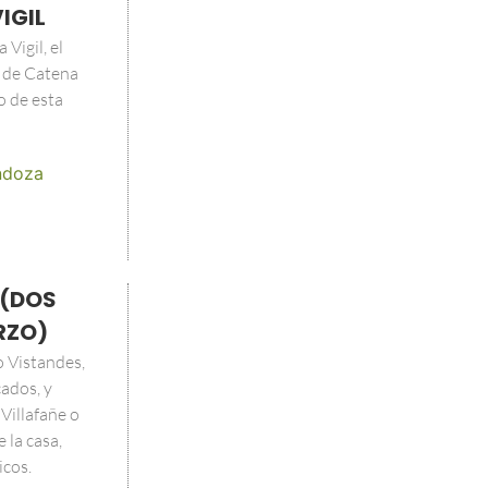
IGIL
Vigil, el
 de Catena
o de esta
doza
 (DOS
RZO)
o Vistandes,
ados, y
Villafañe o
 la casa,
icos.