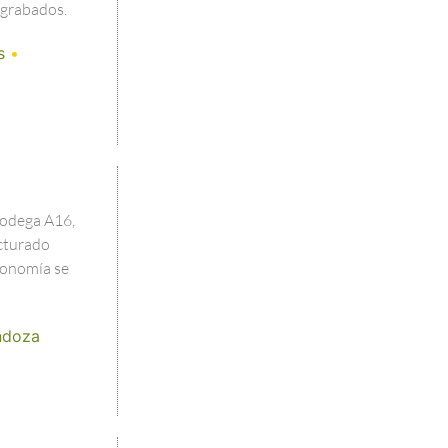
grabados.
s
•
Bodega A16,
cturado
tronomía se
doza