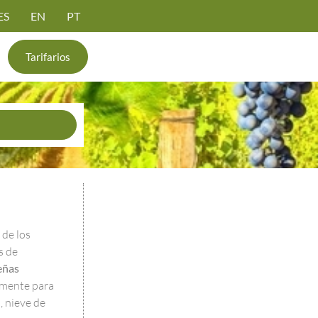
ES
EN
PT
Tarifarios
 de los
s de
eñas
lmente para
 nieve de