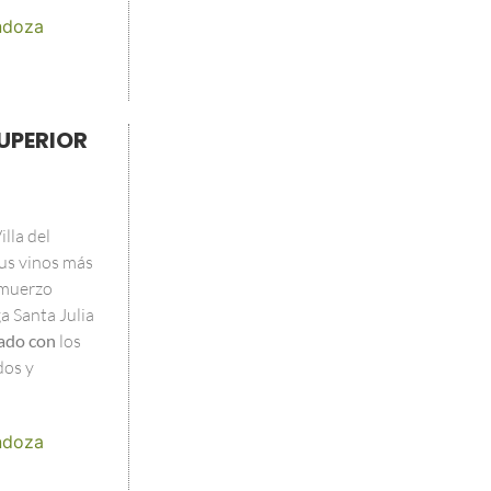
doza
UPERIOR
lla del
us vinos más
lmuerzo
a Santa Julia
ado con
los
dos y
doza