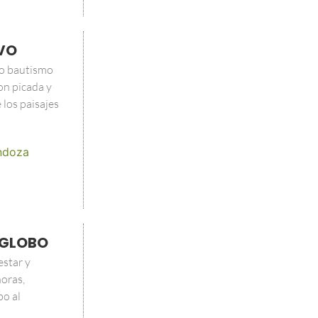
IVO
lo bautismo
on picada y
 los paisajes
ndoza
Y GLOBO
estar y
oras,
bo al