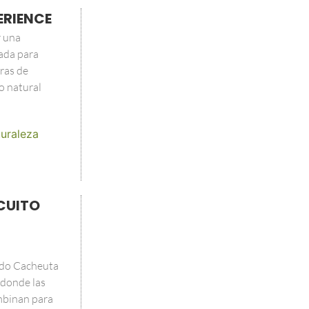
ERIENCE
r una
ada para
ras de
o natural
uraleza
CUITO
ndo Cacheuta
 donde las
ombinan para