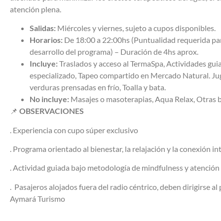
atención plena.
Salidas:
Miércoles y viernes, sujeto a cupos disponibles.
Horarios:
De 18:00 a 22:00hs (Puntualidad requerida par
desarrollo del programa) – Duración de 4hs aprox.
Incluye:
Traslados y acceso al TermaSpa, Actividades guia
especializado, Tapeo compartido en Mercado Natural. Jug
verduras prensadas en frío, Toalla y bata.
No incluye:
Masajes o masoterapias, Aqua Relax, Otras 
📌
OBSERVACIONES
.
Experiencia con cupo súper exclusivo
.
Programa orientado al bienestar, la relajación y la conexión in
.
Actividad guiada bajo metodología de mindfulness y atención
. P
asajeros alojados fuera del radio céntrico, deben dirigirse a
Aymará Turismo