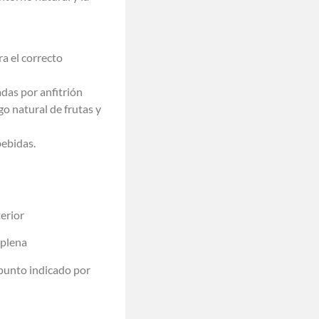
a el correcto
das por anfitrión
o natural de frutas y
bebidas.
terior
 plena
l punto indicado por