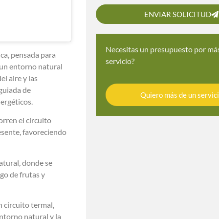
ENVIAR SOLICITUD
Necesitas un presupuesto por má
ica, pensada para
servicio?
 un entorno natural
el aire y las
guiada de
Quiero más de un servic
nergéticos.
rren el circuito
esente, favoreciendo
atural, donde se
go de frutas y
circuito termal,
ntorno natural y la