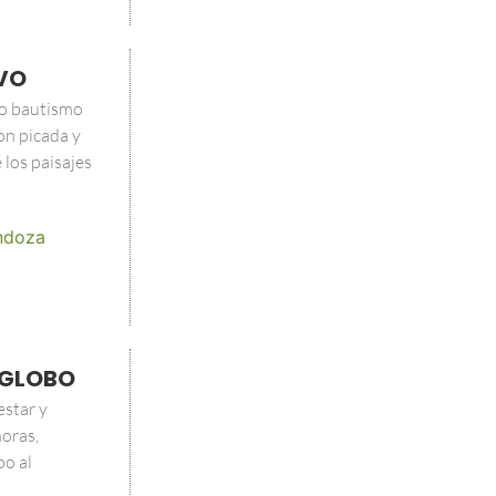
IVO
lo bautismo
on picada y
 los paisajes
ndoza
Y GLOBO
estar y
oras,
bo al