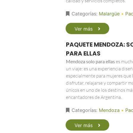
calidad y servicios completos.
Categorías:
Malargüe
•
Pa
Ver más
PAQUETE MENDOZA: S
PARA ELLAS
Mendoza solo para ellas
es much
un viaje: es una experiencia dise
especialmente para mujeres que
disfrutar, relajarse y compartir
únicos en uno de los destinos má
encantadores de Argentina.
Categorías:
Mendoza
•
Pa
Ver más