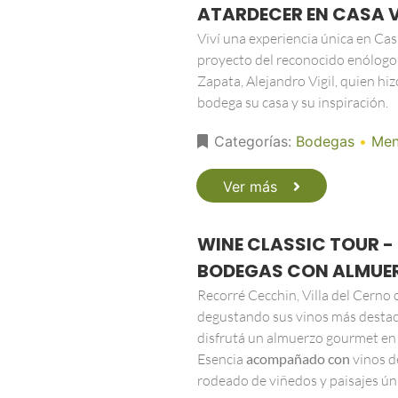
ATARDECER EN CASA V
Viví una experiencia única en Casa 
proyecto del reconocido enólogo
Zapata, Alejandro Vigil, quien hiz
bodega su casa y su inspiración.
Categorías:
Bodegas
•
Men
Ver más
WINE CLASSIC TOUR -
BODEGAS CON ALMUE
Recorré Cecchin, Villa del Cerno 
degustando sus vinos más destac
disfrutá un almuerzo gourmet en 
Esencia
acompañado con
vinos de
rodeado de viñedos y paisajes ún