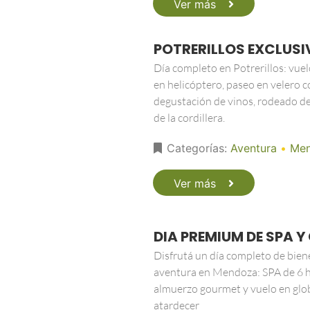
Ver más
POTRERILLOS EXCLUS
Día completo en Potrerillos: vue
en helicóptero, paseo en velero c
degustación de vinos, rodeado de
de la cordillera.
Categorías:
Aventura
•
Me
Ver más
DIA PREMIUM DE SPA 
Disfrutá un día completo de bien
aventura en Mendoza: SPA de 6 h
almuerzo gourmet y vuelo en glo
atardecer