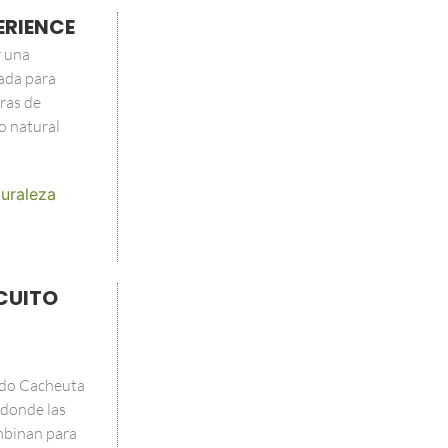
ERIENCE
r una
ada para
ras de
o natural
uraleza
CUITO
ndo Cacheuta
 donde las
ombinan para