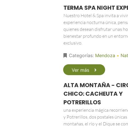
TERMA SPA NIGHT EXP
Nuestro Hotel & Spa invita a vivi
experiencia nocturna única, pens
quienes desean disfrutar unas ho
bienestar profundo en un entorn
exclusivo.
Categorías:
Mendoza
•
Nat
Ver más
ALTA MONTAÑA - CIR
CHICO: CACHEUTA Y
POTRERILLOS
una experiencia mágica recorrie
y Potrerillos, dos postales únicas
montañas, el río y el Dique se c