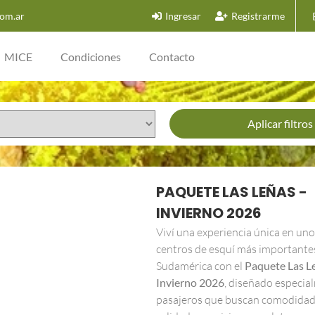
om.ar
Ingresar
Registrarme
MICE
Condiciones
Contacto
Aplicar filtros
PAQUETE LAS LEÑAS -
INVIERNO 2026
Viví una experiencia única en uno
centros de esquí más importante
Sudamérica con el
Paquete Las L
Invierno 2026
, diseñado especia
pasajeros que buscan comodidad,