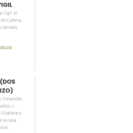
IGIL
Vigil, el
 de Catena
o de esta
doza
 (DOS
RZO)
o Vistandes,
ados, y
Villafañe o
 la casa,
icos.