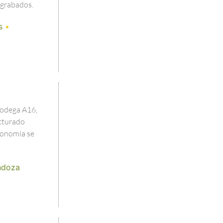
grabados.
s
•
Bodega A16,
cturado
tronomía se
doza