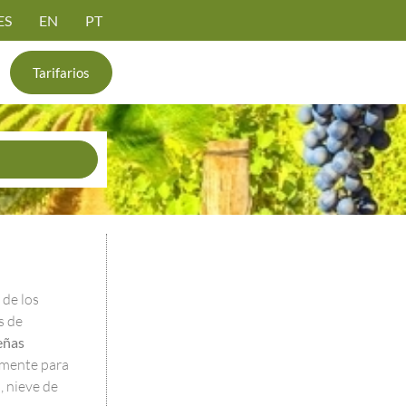
ES
EN
PT
Tarifarios
 de los
s de
eñas
lmente para
 nieve de