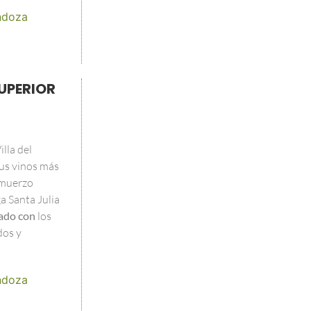
doza
UPERIOR
lla del
us vinos más
lmuerzo
a Santa Julia
ado con
los
dos y
doza