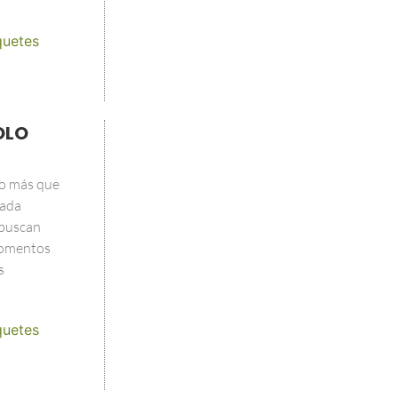
quetes
OLO
o más que
ñada
 buscan
 momentos
s
quetes