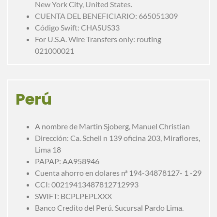
New York City, United States.
CUENTA DEL BENEFICIARIO: 665051309
Código Swift: CHASUS33
For U.S.A. Wire Transfers only: routing
021000021
Perú
A nombre de Martin Sjoberg, Manuel Christian
Dirección: Ca. Schell n 139 oficina 203, Miraflores,
Lima 18
PAPAP: AA958946
Cuenta ahorro en dolares nª 194-34878127- 1 -29
CCI: 00219413487812712993
SWIFT: BCPLPEPLXXX
Banco Credito del Perú. Sucursal Pardo Lima.