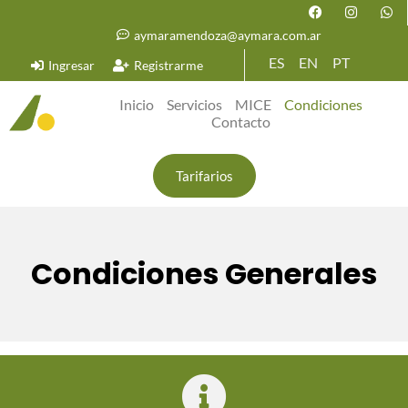
aymaramendoza@aymara.com.ar
ES
EN
PT
Ingresar
Registrarme
Inicio
Servicios
MICE
Condiciones
Contacto
Tarifarios
Condiciones Generales