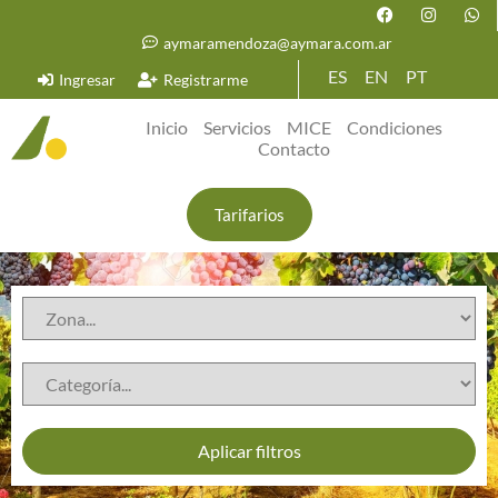
aymaramendoza@aymara.com.ar
ES
EN
PT
Ingresar
Registrarme
Inicio
Servicios
MICE
Condiciones
Contacto
Tarifarios
Aplicar filtros