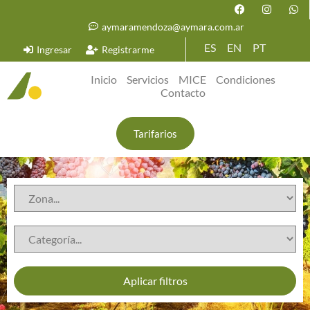
aymaramendoza@aymara.com.ar
ES
EN
PT
Ingresar
Registrarme
Inicio
Servicios
MICE
Condiciones
Contacto
Tarifarios
Aplicar filtros