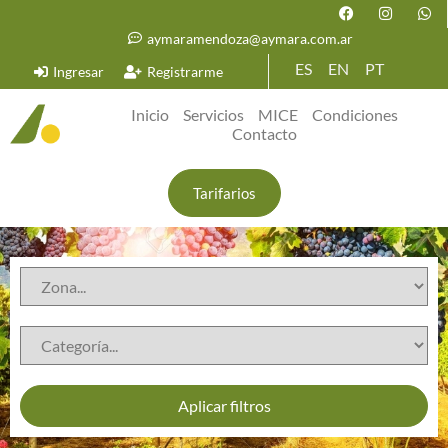
aymaramendoza@aymara.com.ar
ES
EN
PT
Ingresar
Registrarme
Inicio
Servicios
MICE
Condiciones
Contacto
Tarifarios
Aplicar filtros