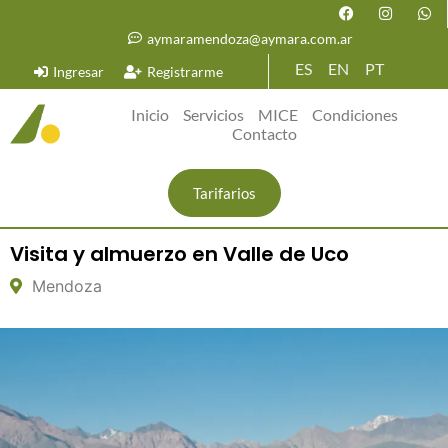
aymaramendoza@aymara.com.ar
ES
EN
PT
Ingresar
Registrarme
Inicio
Servicios
MICE
Condiciones
Contacto
Tarifarios
Visita y almuerzo en Valle de Uco
Mendoza