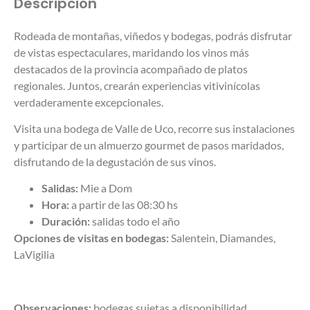
Descripción
R
odeada de montañas, viñedos y bodegas,
podrás disfrutar
de vistas espectaculares, maridando los vinos más
destacados de la provincia
acompañado de platos
regionales
. Juntos, crearán experiencias vitivinícolas
verdaderamente excepcionales.
Visita una bodega de Valle de Uco, recorre sus instalaciones
y
participar de un almuerzo gourmet de pasos maridados,
disfrutando de la degustación de sus vinos.
Salidas
:
Mie a Dom
Hora:
a partir de las 08:30 hs
Duración
:
salidas todo el año
Opciones de visitas en bodegas
:
Salentein
,
Diamandes
,
LaVigilia
Observaciones
:
bodegas sujetas a disponibilidad.