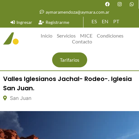
aymaramendoza@aymara.com.ar
ES
EN
PT
Ingresar
Registrarme
Inicio
Servicios
MICE
Condiciones
Contacto
Tarifarios
Valles Iglesianos Jachal- Rodeo-. Iglesia
San Juan.
San Juan