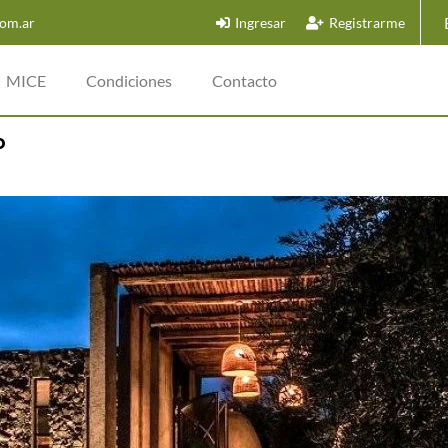
om.ar
Ingresar
Registrarme
MICE
Condiciones
Contacto
o