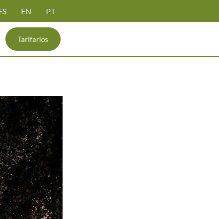
ES
EN
PT
Tarifarios