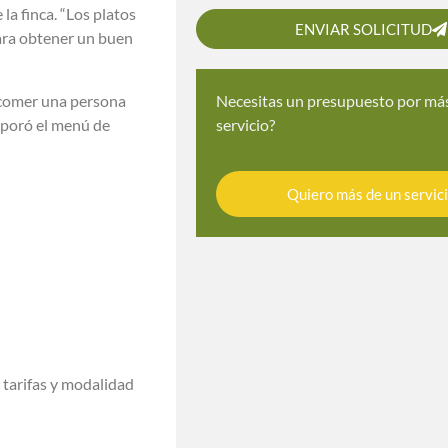
la finca. “Los platos
ENVIAR SOLICITUD
para obtener un buen
 comer una persona
Necesitas un presupuesto por má
rporó el menú de
servicio?
Quiero más de un servic
 tarifas y modalidad