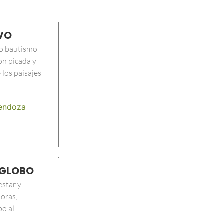
IVO
lo bautismo
on picada y
 los paisajes
endoza
Y GLOBO
estar y
oras,
bo al