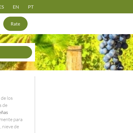
ES
EN
PT
Rate
 de los
s de
eñas
lmente para
 nieve de