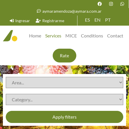
aymaramendoza@aymara.com.ar
ES
EN
PT
Ingresar
Registrarme
Home
Services
MICE
Conditions
Contact
Rate
Apply filters