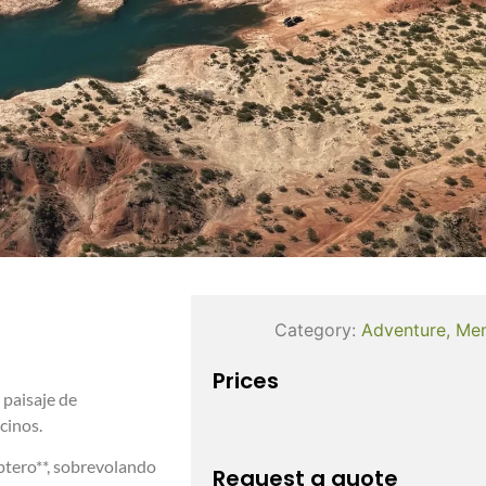
Category:
Adventure
,
Me
Prices
 paisaje de
cinos.
ptero**, sobrevolando
Request a quote