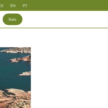
ES
EN
PT
Rate