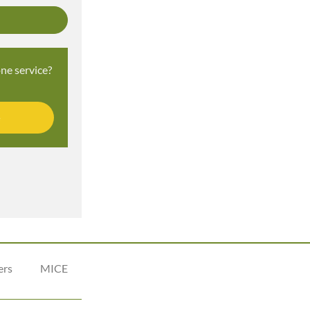
ne service?
e
ers
MICE