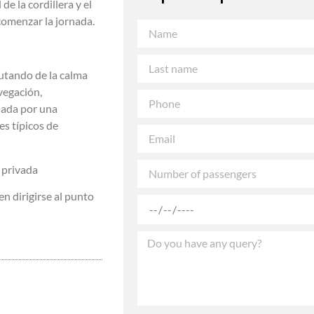
e la cordillera y el
comenzar la jornada.
rutando de la calma
vegación,
ñada por una
es típicos de
 privada
en dirigirse al punto