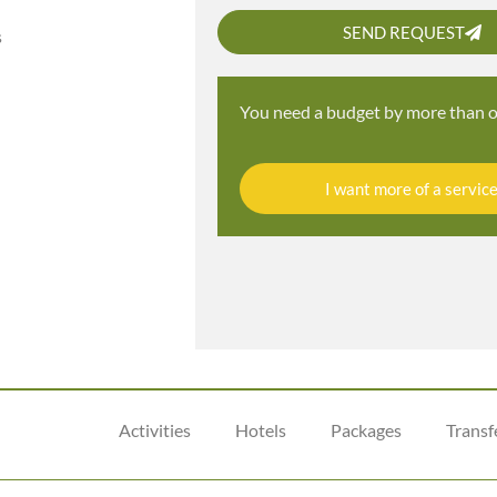
SEND REQUEST
s
You need a budget by more than o
I want more of a servic
Activities
Hotels
Packages
Transf