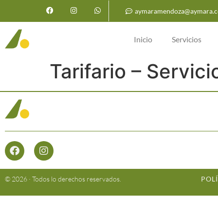
aymaramendoza@aymara.c
Inicio
Servicios
Tarifario – Servic
© 2026 · Todos lo derechos reservados.
POL