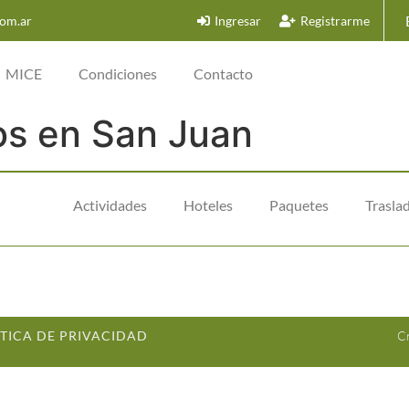
om.ar
Ingresar
Registrarme
MICE
Condiciones
Contacto
ios en San Juan
Actividades
Hoteles
Paquetes
Trasla
ÍTICA DE PRIVACIDAD
C