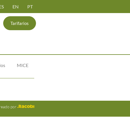
ES
EN
PT
Tarifarios
dos
MICE
reado por