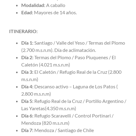
Modalidad:
A caballo
Edad:
Mayores de 14 años.
ITINERARIO:
Día 1:
Santiago / Valle del Yeso / Termas del Plomo
(2.700 m.s.n.m). Día de aclimatación.
Día 2:
Termas del Plomo / Paso Piuquenes / El
Caletón (4.021 m.s.n.m)
Día 3:
El Caletón / Refugio Real de la Cruz (2.800
m.s.n.m)
Día 4:
Descanso activo – Laguna de Los Patos (
2.800 m.s.n.m)
Día 5:
Refugio Real de la Cruz / Portillo Argentino /
Las Yaretas(4.350 m.s.n.m)
Día 6:
Refugio Scaravelli / Control Portinari /
Mendoza (820 m.s.n.m)
Día 7:
Mendoza / Santiago de Chile