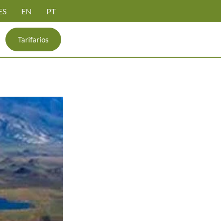
ES
EN
PT
Tarifarios