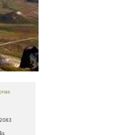
onas
$2083
u$s