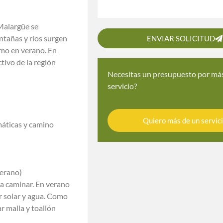
Malargüe se
ntañas y ríos surgen
ENVIAR SOLICITUD
omo en verano. En
tivo de la región
Necesitas un presupuesto por má
servicio?
Quiero más de un servic
máticas y camino
verano)
ra caminar. En verano
r solar y agua. Como
r malla y toallón