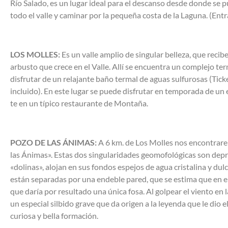
Río Salado, es un lugar ideal para el descanso desde donde se
todo el valle y caminar por la pequeña costa de la Laguna. (Entr
LOS MOLLES:
Es un valle amplio de singular belleza, que reci
arbusto que crece en el Valle. Allí se encuentra un complejo te
disfrutar de un relajante baño termal de aguas sulfurosas (Tick
incluido). En este lugar se puede disfrutar en temporada de un
te en un típico restaurante de Montaña.
POZO DE LAS ÁNIMAS:
A 6 km. de Los Molles nos encontrar
las Ánimas». Estas dos singularidades geomofológicas son depr
«dolinas», alojan en sus fondos espejos de agua cristalina y dulc
están separadas por una endeble pared, que se estima que en el 
que daría por resultado una única fosa. Al golpear el viento en 
un especial silbido grave que da origen a la leyenda que le dio 
curiosa y bella formación.