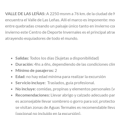
VALLE DE LAS LEÑAS:
A 2250 msnm a 76 km. de la ciudad de 
encuentra el Valle de Las Leñas. Allí el marco es imponente: mo
entre quebradas creando un paisaje único tanto en invierno c
invierno este Centro de Deporte Invernales es el principal atrac
atrayendo esquiadores de todo el mundo.
Salidas:
Todos los días (Sujetas a disponibilidad)
Duración:
4hs a 6hs, d
ependiendo de las condiciones cli
Mínimo de pasajeros:
2
Edad:
no hay edad mínima para realizar la excursión
Servicio incluye:
Traslados
, guía profesional.
No incluye:
comidas, propinas y elementos personales (
Recomendaciones:
Llevar abrigo y calzado adecuado pa
es aconsejable llevar sombrero o gorro para sol, protecto
se visitan zonas de Aguas Termales es recomendable lleva
(opcional no incluido en la excursión).