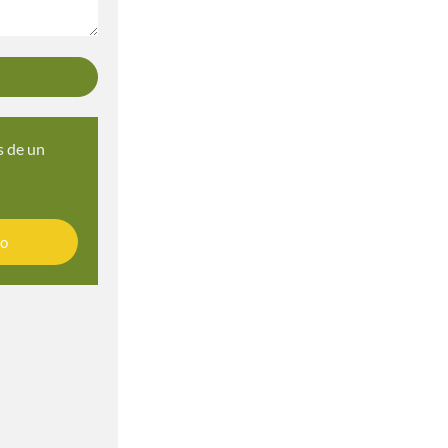
s de un
io