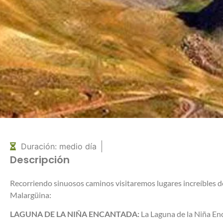
Duración: medio día
Descripción
Recorriendo sinuosos caminos visitaremos lugares increíbles 
Malargüina:
LAGUNA DE LA NIÑA ENCANTADA:
La Laguna de la Niña En