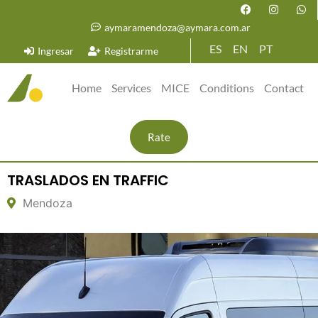
aymaramendoza@aymara.com.ar
ES
EN
PT
Ingresar
Registrarme
Home
Services
MICE
Conditions
Contact
Rate
TRASLADOS EN TRAFFIC
Mendoza