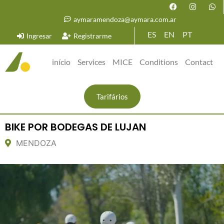
aymaramendoza@aymara.com.ar
ES
EN
PT
Ingresar
Registrarme
início
Services
MICE
Conditions
Contact
Tarifários
BIKE POR BODEGAS DE LUJAN
MENDOZA