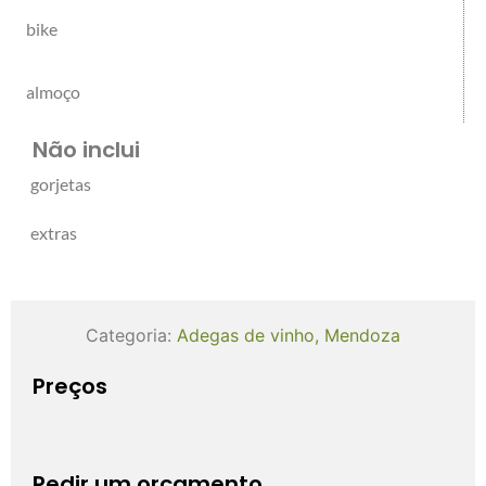
bike
almoço
Não inclui
gorjetas
extras
Categoria:
Adegas de vinho
,
Mendoza
Preços
Pedir um orçamento