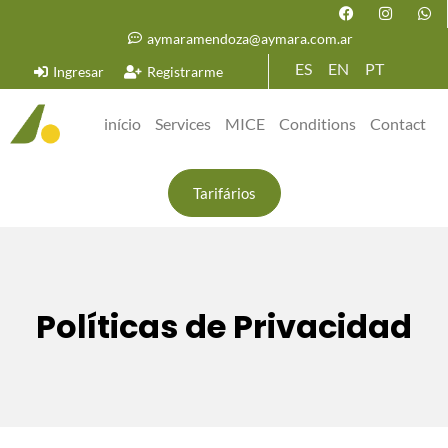
aymaramendoza@aymara.com.ar
ES
EN
PT
Ingresar
Registrarme
início
Services
MICE
Conditions
Contact
Tarifários
Políticas de Privacidad