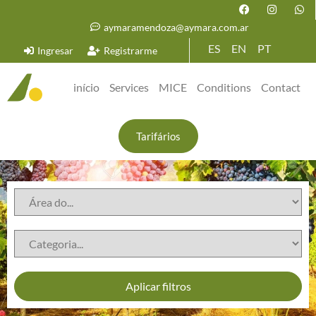
aymaramendoza@aymara.com.ar
ES
EN
PT
Ingresar
Registrarme
início
Services
MICE
Conditions
Contact
Tarifários
Aplicar filtros